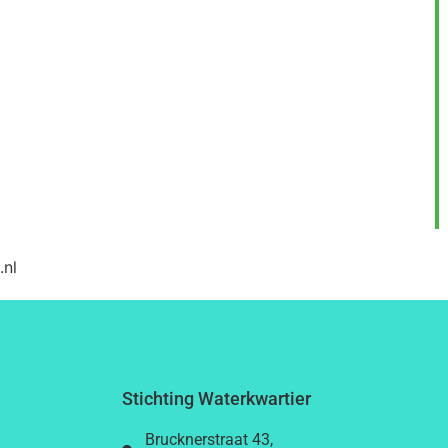
.nl
Stichting Waterkwartier
Brucknerstraat 43,