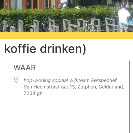
 koffie drinken)
erkwartier
onze wijk
WAAR
hop-woning sociaal wijkteam Perspectief
Van Heemstrastraat 13, Zutphen, Gelderland,
7204 gh
 Calendar
iCalendar