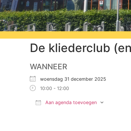
De kliederclub (en
Welkom bij stichting Wat
door en voor bewoners, met hart voor 
WANNEER
woensdag 31 december 2025
10:00 - 12:00
Aan agenda toevoegen
Download ICS
Google